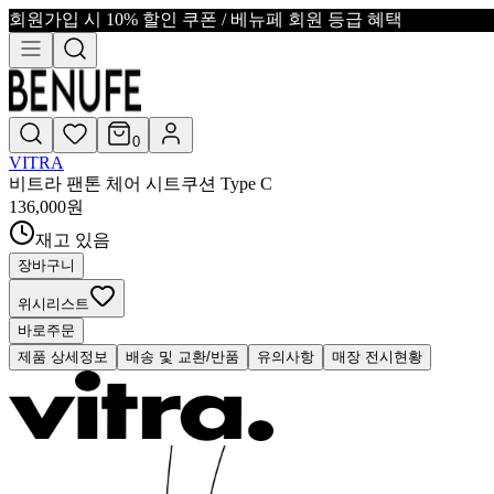
회원가입 시 10% 할인 쿠폰 / 베뉴페 회원 등급 혜택
0
VITRA
비트라 팬톤 체어 시트쿠션 Type C
136,000
원
재고 있음
장바구니
위시리스트
바로주문
제품 상세정보
배송 및 교환/반품
유의사항
매장 전시현황