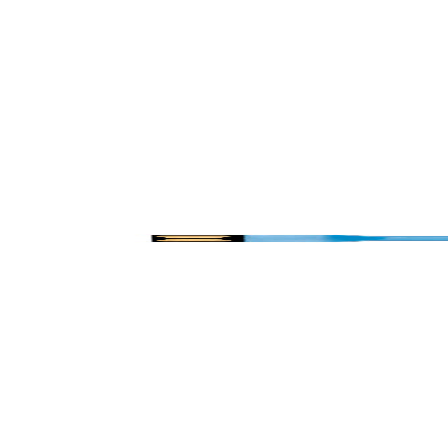
회원가입 시 10% 할인 쿠폰 / 베뉴페 회원 등급 혜택
0
PRAXIS
프락시스 PEN USB 블루 64G
34,000
원
라이트 블루
₩
34,000
장바구니
위시리스트
바로주문
제품 상세정보
배송 및 교환/반품
유의사항
매장 전시현황