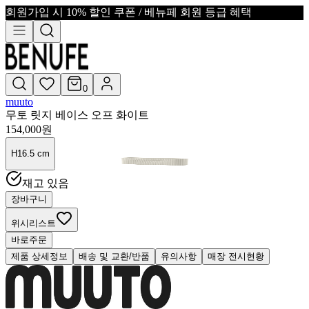
회원가입 시 10% 할인 쿠폰 / 베뉴페 회원 등급 혜택
0
muuto
무토 릿지 베이스 오프 화이트
154,000
원
H16.5 cm
재고 있음
장바구니
위시리스트
바로주문
제품 상세정보
배송 및 교환/반품
유의사항
매장 전시현황