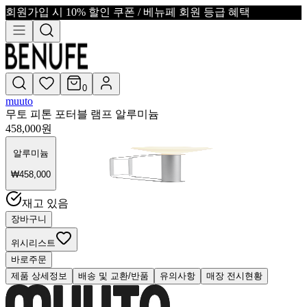
회원가입 시 10% 할인 쿠폰 / 베뉴페 회원 등급 혜택
0
muuto
무토 피톤 포터블 램프 알루미늄
458,000
원
알루미늄
₩
458,000
재고 있음
장바구니
위시리스트
바로주문
제품 상세정보
배송 및 교환/반품
유의사항
매장 전시현황