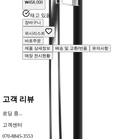
₩
458,000
₩
458,000
재고 있음
장바구니
위시리스트
바로주문
제품 상세정보
배송 및 교환/반품
유의사항
매장 전시현황
고객 리뷰
로딩 중...
고객센터
070-8845-3553