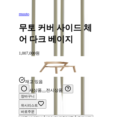
muuto
무토 커버 사이드 체
어 다크 베이지
1,007,000
원
오크
그린
₩
1,007,000
₩
1,007,00
재고 있음
새상품
전시상품
장바구니
위시리스트
바로주문