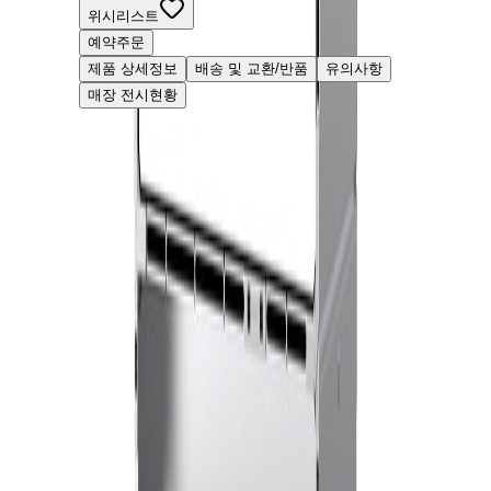
위시리스트
예약주문
제품 상세정보
배송 및 교환/반품
유의사항
매장 전시현황
고객 리뷰
로딩 중...
고객센터
070-8845-3553
평일 09:00-18:00 (주말 및 공휴일 휴무)
베뉴페 쇼룸