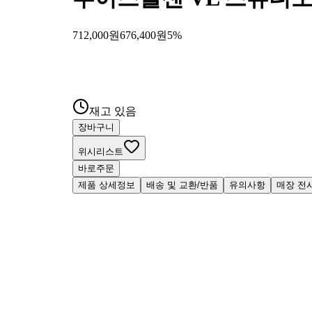
712,000
원
676,400
원
5
%
블랙
₩
712,000
재고 있음
장바구니
위시리스트
바로주문
제품 상세정보
배송 및 교환/반품
유의사항
매장 전
고객 리뷰