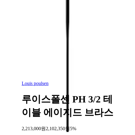
우리의 방법은 심플함과 아름다운 디자인입니다. 우리의 목적
은 인간과 공간에 영향을 미치는 매력적인 분위기를 조성하는
것입니다.
Design to Shape Light
루이스폴센은 언제나 단순히 램프를 디자인하는 것뿐만 아니
라 빛의 형태를 다듬어 실내와 실외 모두에서 사람들에게 편안
함을 선사하는 분위기를 조성하기 위해 노력해 왔습니다. 빛의
형태가 만들어 낸 간접적이며 부드럽고 친근한 공간 안에서 루
이스폴센 제품은 조화롭게 어울릴 것입니다.
Louis poulsen
루이스폴센 PH 3/2 테
이블 에이지드 브라스
2,213,000
원
2,102,350
원
5
%