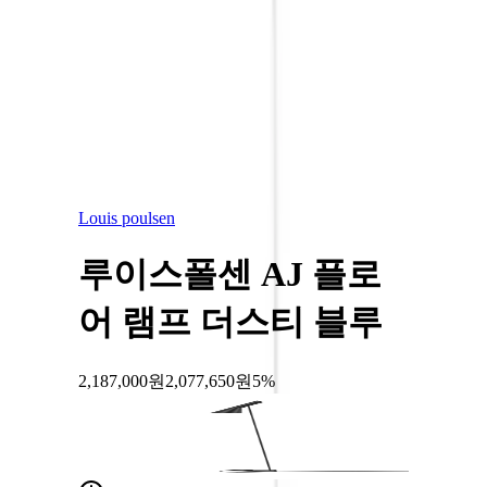
Design to Shape Light
루이스폴센은 언제나 단순히 램프를 디자인하는 것뿐만 아니
라 빛의 형태를 다듬어 실내와 실외 모두에서 사람들에게 편안
함을 선사하는 분위기를 조성하기 위해 노력해 왔습니다. 빛의
형태가 만들어 낸 간접적이며 부드럽고 친근한 공간 안에서 루
이스폴센 제품은 조화롭게 어울릴 것입니다.
Louis poulsen
루이스폴센 AJ 플로
어 램프 더스티 블루
2,187,000
원
2,077,650
원
5
%
블랙
블랙/브라
₩
2,187,000
₩
2,285,00