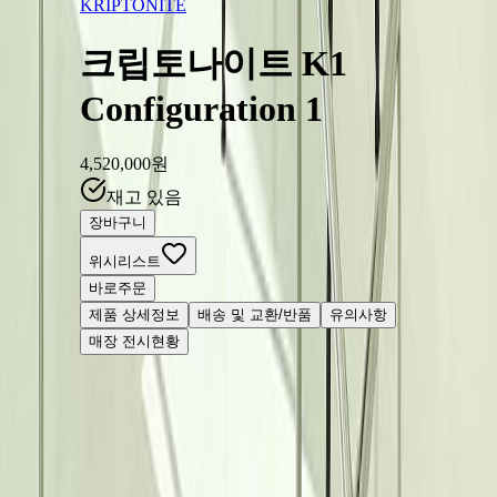
KRIPTONITE
크립토나이트 K1
Configuration 1
4,520,000
원
재고 있음
장바구니
위시리스트
바로주문
제품 상세정보
배송 및 교환/반품
유의사항
매장 전시현황