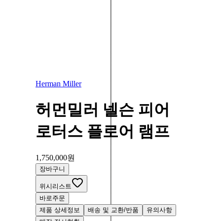
Who is Herman Miller?
Herman Miller는 100년이 넘는 역사를 지닌 기업으로 디자인,
환경, 지역 사회 봉사, 고객과 직원의 건강과 웰빙을 매우 중요
하게 여깁니다. 고객 조직의 성과를 개선하는 혁신적인 방법이
우리의 특징이 되었습니다.
Herman Miller
허먼밀러 넬슨 피어
로터스 플로어 램프
1,750,000
원
장바구니
위시리스트
바로주문
제품 상세정보
배송 및 교환/반품
유의사항