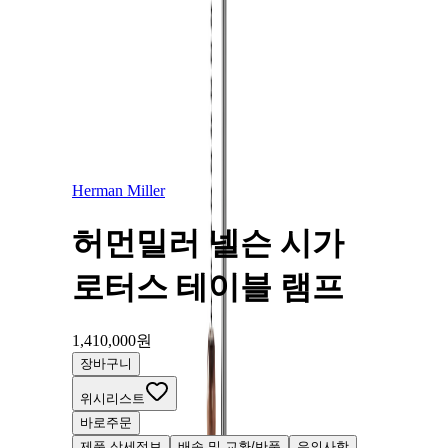
Who is Herman Miller?
Herman Miller는 100년이 넘는 역사를 지닌 기업으로 디자인,
환경, 지역 사회 봉사, 고객과 직원의 건강과 웰빙을 매우 중요
하게 여깁니다. 고객 조직의 성과를 개선하는 혁신적인 방법이
우리의 특징이 되었습니다.
Herman Miller
허먼밀러 넬슨 시가
로터스 테이블 램프
1,410,000
원
장바구니
위시리스트
바로주문
제품 상세정보
배송 및 교환/반품
유의사항