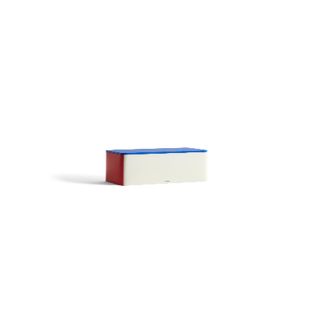
회원가입 시 10% 할인 쿠폰 / 베뉴페 회원 등급 혜택
0
HAY
헤이 틴 컨테이너 엑스 라지 오프 화이트 버건디 앤 그린
35,000
원
31,500
원
10
%
오프 화이트 블루 앤 레드
₩
35,000
예약주문
장바구니
위시리스트
예약주문
제품 상세정보
배송 및 교환/반품
유의사항
매장 전시현황