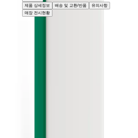
제품 상세정보
배송 및 교환/반품
유의사항
매장 전시현황
고객 리뷰
로딩 중...
고객센터
070-8845-3553
평일 09:00-18:00 (주말 및 공휴일 휴무)
베뉴페 쇼룸
070-8845-3553
월~일 09:00-18:00