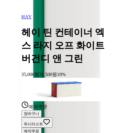
HAY
헤이 틴 컨테이너 엑
스 라지 오프 화이트
버건디 앤 그린
35,000
원
31,500
원
10
%
오프 화이트 블루 앤 레드
오프 화이트
₩
35,000
예약주문
장바구니
위시리스트
예약주문