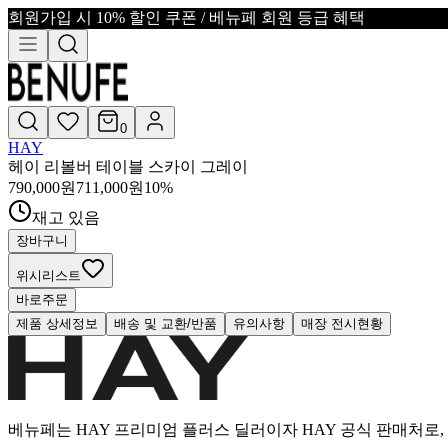
회원가입 시 10% 할인 쿠폰 / 베뉴페 회원 등급 혜택
0
HAY
헤이 리볼버 테이블 스카이 그레이
790,000
원
711,000
원
10
%
재고 있음
장바구니
위시리스트
바로주문
제품 상세정보
배송 및 교환/반품
유의사항
매장 전시현황
베뉴페는 HAY 프리미엄 플러스 딜러이자 HAY 공식 판매처로, 