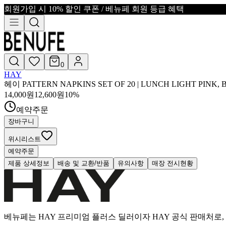
회원가입 시 10% 할인 쿠폰 / 베뉴페 회원 등급 혜택
0
HAY
헤이 PATTERN NAPKINS SET OF 20 | LUNCH LIGHT PINK
14,000
원
12,600
원
10
%
예약주문
장바구니
위시리스트
예약주문
제품 상세정보
배송 및 교환/반품
유의사항
매장 전시현황
베뉴페는 HAY 프리미엄 플러스 딜러이자 HAY 공식 판매처로, 