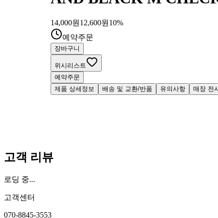
14,000
원
12,600
원
10
%
예약주문
장바구니
위시리스트
예약주문
제품 상세정보
배송 및 교환/반품
유의사항
매장 전
고객 리뷰
로딩 중...
고객센터
070-8845-3553