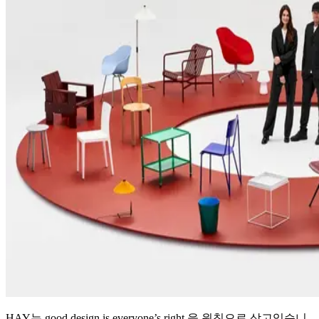
HAY는 good design is everyone’s right 을 원칙으로 삼고있습니