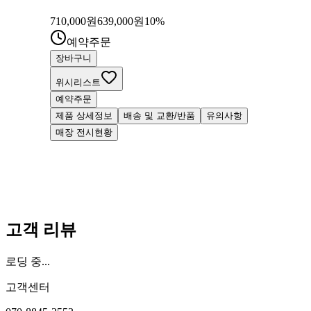
710,000
원
639,000
원
10
%
예약주문
장바구니
위시리스트
예약주문
제품 상세정보
배송 및 교환/반품
유의사항
매장 전시현황
고객 리뷰
로딩 중...
고객센터