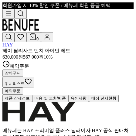
회원가입 시 10% 할인 쿠폰 / 베뉴페 회원 등급 혜택
0
HAY
헤이 팔리사드 벤치 아이언 레드
630,000
원
567,000
원
10
%
예약주문
장바구니
위시리스트
예약주문
제품 상세정보
배송 및 교환/반품
유의사항
매장 전시현황
베뉴페는 HAY 프리미엄 플러스 딜러이자 HAY 공식 판매처