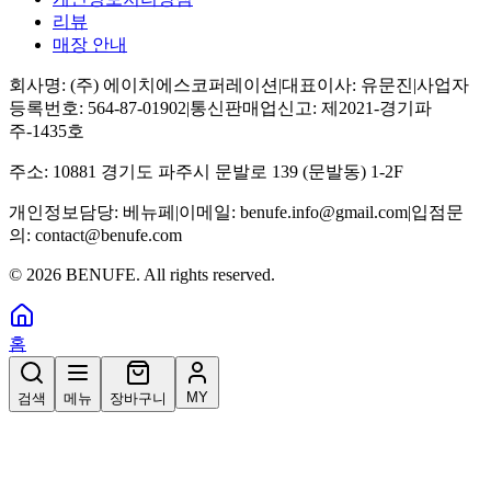
리뷰
매장 안내
회사명:
(주) 에이치에스코퍼레이션
|
대표이사:
유문진
|
사업자
등록번호:
564-87-01902
|
통신판매업신고:
제2021-경기파
주-1435호
주소:
10881 경기도 파주시 문발로 139 (문발동) 1-2F
개인정보담당:
베뉴페
|
이메일:
benufe.info@gmail.com
|
입점문
의:
contact@benufe.com
©
2026
BENUFE. All rights reserved.
홈
MY
검색
메뉴
장바구니