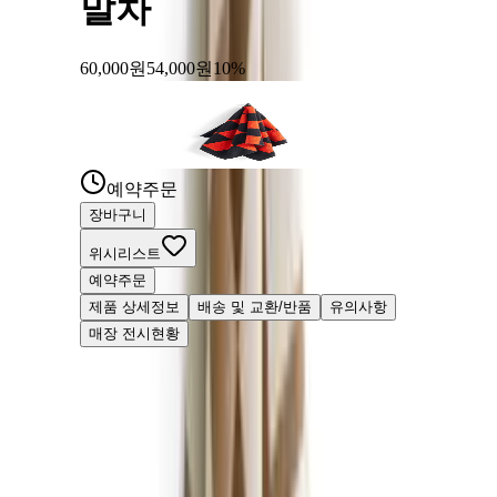
말차
60,000
원
54,000
원
10
%
카푸치노
라벤더
₩
60,000
₩
60,000
예약주문
장바구니
위시리스트
예약주문
제품 상세정보
배송 및 교환/반품
유의사항
매장 전시현황
고객 리뷰