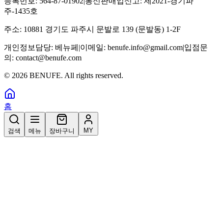
등록번호:
564-87-01902
|
통신판매업신고:
제2021-경기파
주-1435호
주소:
10881 경기도 파주시 문발로 139 (문발동) 1-2F
개인정보담당:
베뉴페
|
이메일:
benufe.info@gmail.com
|
입점문
의:
contact@benufe.com
©
2026
BENUFE. All rights reserved.
홈
MY
검색
메뉴
장바구니