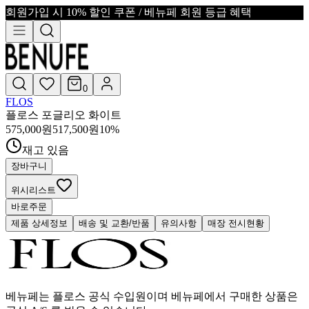
회원가입 시 10% 할인 쿠폰 / 베뉴페 회원 등급 혜택
0
FLOS
플로스 포글리오 화이트
575,000
원
517,500
원
10
%
재고 있음
장바구니
위시리스트
바로주문
제품 상세정보
배송 및 교환/반품
유의사항
매장 전시현황
베뉴페는 플로스 공식 수입원이며 베뉴페에서 구매한 상품은