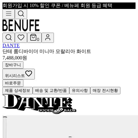
회원가입 시 10% 할인 쿠폰 / 베뉴페 회원 등급 혜택
0
DANTE
단테 룸디바이더 미니마 모랄리아 화이트
7,488,000
원
장바구니
위시리스트
바로주문
제품 상세정보
배송 및 교환/반품
유의사항
매장 전시현황