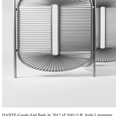
DANTE-Goods And Bads 는 2012 년 아티스트 Aylin Langreuter