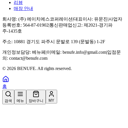
리뷰
매장 안내
회사명:
(주) 에이치에스코퍼레이션
|
대표이사:
유문진
|
사업자
등록번호:
564-87-01902
|
통신판매업신고:
제2021-경기파
주-1435호
주소:
10881 경기도 파주시 문발로 139 (문발동) 1-2F
개인정보담당:
베뉴페
|
이메일:
benufe.info@gmail.com
|
입점문
의:
contact@benufe.com
©
2026
BENUFE. All rights reserved.
홈
MY
검색
메뉴
장바구니