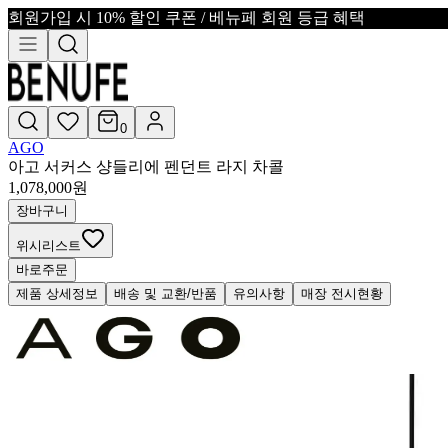
회원가입 시 10% 할인 쿠폰 / 베뉴페 회원 등급 혜택
0
AGO
아고 서커스 샹들리에 펜던트 라지 차콜
1,078,000
원
장바구니
위시리스트
바로주문
제품 상세정보
배송 및 교환/반품
유의사항
매장 전시현황